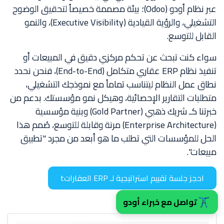
عبر نظام أودو (Odoo)؛ بيئة مصممة خصيصاً لتحقيق الوضوح
التشغيلي، والرؤية القيادية (Executive Visibility)، والنمو
القابل للتوسع.
سواء كنت تبحث عن تحكم مركزي دقيق في المبيعات أو
تنفيذ نظام ERP عقاري متكامل (End-to-End)، فنحن نحدد
نطاق عمل النظام ليتناسب تماماً مع نموذجك التشغيلي،
متطلبات التقارير الإحصائية، وهيكل نمو مؤسستك. بدعم من
خبرتنا كـ شريك ذهبي (Gold Partner) وبنية مؤسسية
(Enterprise Architecture) مرنة وقابلة للتوسع، صُمم هذا
الحل للمؤسسات التي تطلب ما هو أبعد من مجرد "تطبيق
مبيعات".
احجز جلسة تقييم استراتيجية لـ ERP العقاراتt
تواصل مع خبراء أودو