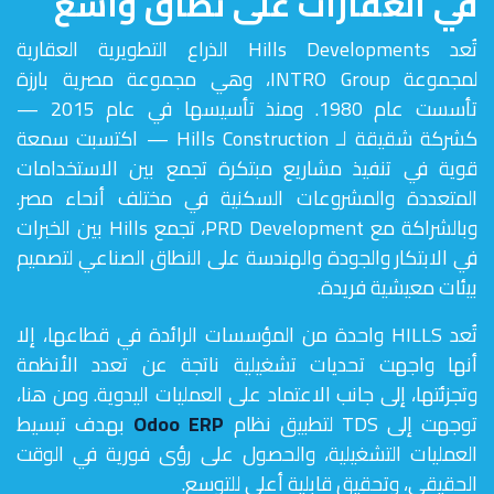
في العقارات على نطاق واسع
تُعد Hills Developments الذراع التطويرية العقارية
لمجموعة INTRO Group، وهي مجموعة مصرية بارزة
تأسست عام 1980. ومنذ تأسيسها في عام 2015 —
كشركة شقيقة لـ Hills Construction — اكتسبت سمعة
قوية في تنفيذ مشاريع مبتكرة تجمع بين الاستخدامات
المتعددة والمشروعات السكنية في مختلف أنحاء مصر.
وبالشراكة مع PRD Development، تجمع Hills بين الخبرات
في الابتكار والجودة والهندسة على النطاق الصناعي لتصميم
بيئات معيشية فريدة.
تُعد HILLS واحدة من المؤسسات الرائدة في قطاعها، إلا
أنها واجهت تحديات تشغيلية ناتجة عن تعدد الأنظمة
وتجزئتها، إلى جانب الاعتماد على العمليات اليدوية. ومن هنا،
توجهت إلى TDS لتطبيق نظام
Odoo ERP
بهدف تبسيط
العمليات التشغيلية، والحصول على رؤى فورية في الوقت
الحقيقي، وتحقيق قابلية أعلى للتوسع.