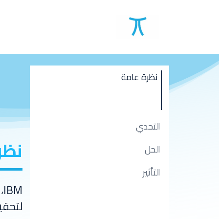
برامجنا و حلولنا
قصص
نظرة عامة
التحدي​
نظر
الحل
التأثير
M
لتحقيق