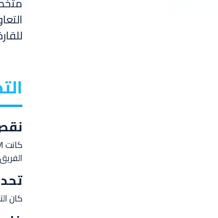
التعا
للقارة
الت
نقص 
الفريق
تحدي
كان الت